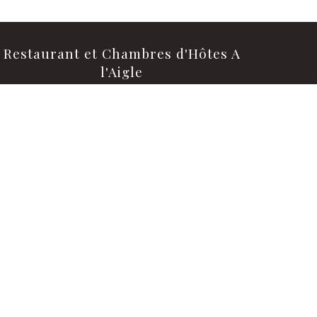
Restaurant et Chambres d'Hôtes A
l'Aigle
55, Rue Principale
67290 Wimmenau
Tél : +33 (0)3 88 89 70 41
Ouvert
Le Midi : Du Mardi au Dimanche
Le Soir: Vendredi et Samedi